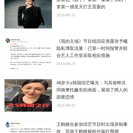
拿第一感觉天打五雷轰的
2024-08-31
《我的主场》节目组回应泄露张予曦
隐私博取流量：已第一时间报警并联
合艺人工作室采取相应措施
2024-08-23
近日，张予曦工作室针对相关人士以综艺《我的主场》
工作人员名义泄露张予曦女士隐私博取流量、诱导粉丝赚取
48岁大s韩国综艺曝光：与具俊晔共
不法利益等行为发布声明。
同骑摩托飙车的画面，展现了两人的
甜蜜恋情
工作室表示事情发生后已第一时间联系节目组并且积极
2024-08-23
配合调查，并与节目组一起向当地公安局报警。但取证及排
查过程尚需时间，后续进展结果会第一时间同步。同时强调
王鹤棣在参加综艺节目时出现录制事
道网络不是法外之地，任何侵犯他人合法权益的行为都将受
故，导致王鹤棣被粉丝疯狂围拥