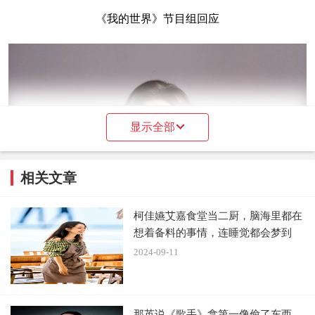
《我的世界》节目组回应
显示全部
相关文章
柯佳嬿艾嘉食堂当二厨，脑海里都在
想着备料的事情，连睡觉都会梦到
2024-09-11
那英说《歌手》拿第一像偷了东西，