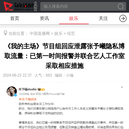
首页
资讯
娱乐
关注
当前位置：
中国直播网
>
娱乐
>
综艺
《我的主场》节目组回应泄露张予曦隐私博
取流量：已第一时间报警并联合艺人工作室
采取相应措施
2024-08-23 22:37
人气：
663
编辑：小编