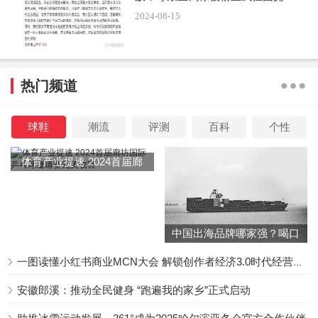
到法律的制裁。
2024-08-15
随后，《我的主场》节目组回应道：“接到事件反馈后，
已第一时间报警并联合艺人工作室采取相应措施，目前该事
热门频道
件已交由警方调查处理中，后续我们将持续关注调查结果。
节目组会全力保证艺人嘉宾的安全保障工作。”
球鞋
潮流
评测
百科
个性
体育产业提速 2024首届廊
坊国际乒乓球邀请赛完美收
官
中国出海品牌哪家强？喝口
冬季的鸡汤告诉你……
一图读懂小红书商业MCN大会 解锁创作者经济3.0时代经营新增量
安徽郎溪：推动全民健身 “跑遍我的家乡”正式启动