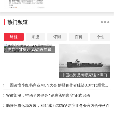
“有朋哥和杨紫的互动简直不要太有梗，曾经预言的一线
女演员都实现了。这不妥妥的许愿池吗？”
热门频道
“杨紫和谢娜很有梗，聊天氛围轻松又愉快，嘻嘻哈哈一
个半小时就过去了，很开心！”
球鞋
潮流
评测
百科
个性
“《我们的美好生活》杨紫谢娜在线磕cp的样子和我一样
体育产业提速 2024首届廊
～两个人讨论的津津有味而苏有朋和林心如还在状况外”
坊国际乒乓球邀请赛完美收
官
谢娜是主持人出身的，所以她永远不会让话题掉在地
中国出海品牌哪家强？喝口
上，杨紫性格活泼，两人在一起，话题不断，谢娜知道观众
冬季的鸡汤告诉你……
喜欢看什么，简直是互联网的嘴替。比如说杨紫拍一部戏火
一图读懂小红书商业MCN大会 解锁创作者经济3.0时代经营新增量
一个男主角，让她再火何老师一次。还有长相思里面四个男
安徽郎溪：推动全民健身 “跑遍我的家乡”正式启动
地位都挑不出一个？
助推冰雪运动发展，361°成为2025哈尔滨亚冬会官方合作伙伴