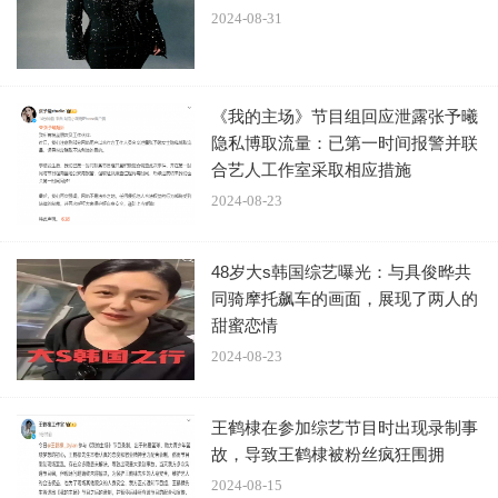
2024-08-31
《我的主场》节目组回应泄露张予曦
隐私博取流量：已第一时间报警并联
合艺人工作室采取相应措施
2024-08-23
“有趣又有梗的综艺紫谁不喜欢呢！熟人局就是放的开？
没有一秒是尬的没有一个包袱是掉地的！她们都好有趣好会
48岁大s韩国综艺曝光：与具俊晔共
聊！”屏幕前的我就剩下哈哈哈哈哈了！还有还有慢综艺就很
同骑摩托飙车的画面，展现了两人的
甜蜜恋情
放松惬意！振兴乡村建设非常有意义！
2024-08-23
“娜姐不亏是主持人，活跃气氛第一名~”
王鹤棣在参加综艺节目时出现录制事
“四个没一个吗？” 娜姐真是我们的互联网嘴替！长相思
故，导致王鹤棣被粉丝疯狂围拥
真的好好看，希望紫宝玩的开心！
2024-08-15