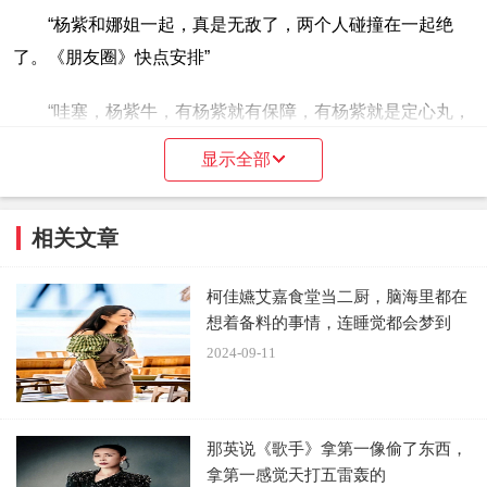
“杨紫和娜姐一起，真是无敌了，两个人碰撞在一起绝
了。《朋友圈》快点安排”
“哇塞，杨紫牛，有杨紫就有保障，有杨紫就是定心丸，
有杨紫就是会爆，杨紫太优秀了，我们的美好生活”
显示全部
“家人们破亿啦！！！这才是慢综该有的松弛感和自然
感，让我们感受到了一种惬意和宁静。”
相关文章
柯佳嬿艾嘉食堂当二厨，脑海里都在
想着备料的事情，连睡觉都会梦到
2024-09-11
那英说《歌手》拿第一像偷了东西，
拿第一感觉天打五雷轰的