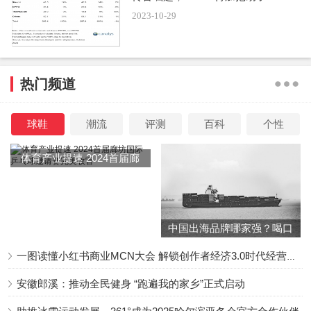
2023-10-29
热门频道
球鞋
潮流
评测
百科
个性
体育产业提速 2024首届廊
坊国际乒乓球邀请赛完美收
官
中国出海品牌哪家强？喝口
冬季的鸡汤告诉你……
一图读懂小红书商业MCN大会 解锁创作者经济3.0时代经营新增量
安徽郎溪：推动全民健身 “跑遍我的家乡”正式启动