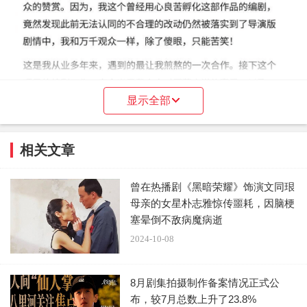
显示全部
相关文章
曾在热播剧《黑暗荣耀》饰演文同珢
母亲的女星朴志雅惊传噩耗，因脑梗
塞晕倒不敌病魔病逝
2024-10-08
8月剧集拍摄制作备案情况正式公
金媛媛对《田耕纪》导演及制片人这样的行为感到十分
布，较7月总数上升了23.8%