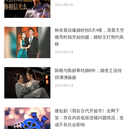
愤怒，也对行业里的这种现象极其不满，在忍无可忍之下选
2024-09-26
择将对方告上了法庭。
《田耕纪》作为当下影视剧中少见的种田剧，自开播以
林依晨自爆婚纱拍5天4夜，清晨天空
来就吸引了不少观众，收视率一路飙升，相关话题讨论度也
微亮时就开始拍摄，婚纱主打简约风
很高。
格
2024-09-24
陈晓与陈妍希结婚8年，婚变之说传
得沸沸扬扬
2024-09-24
微短剧《我在古代开超市》全网下
架：存在内容低俗违规问题情况，造
成不良社会影响