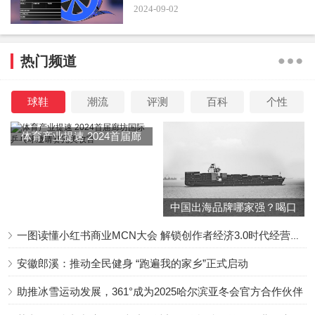
2024-09-02
剧中的男女主演员曾舜晞和田曦薇也因为出演了这部
热门频道
剧，时常出现在热搜榜，赚足了热度。
随着《田耕纪》剧情的推进，很多观众对剧情的后续发
球鞋
潮流
评测
百科
个性
展纷纷表示迷惑和担忧，觉得一些剧情的走向实在是不合逻
体育产业提速 2024首届廊
辑。
坊国际乒乓球邀请赛完美收
官
中国出海品牌哪家强？喝口
冬季的鸡汤告诉你……
一图读懂小红书商业MCN大会 解锁创作者经济3.0时代经营新增量
安徽郎溪：推动全民健身 “跑遍我的家乡”正式启动
助推冰雪运动发展，361°成为2025哈尔滨亚冬会官方合作伙伴