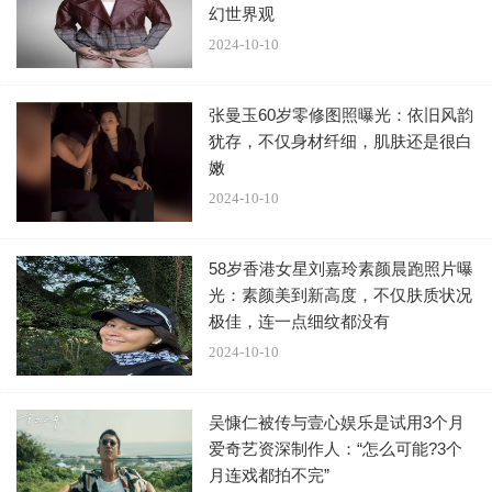
幻世界观
2024-10-10
张曼玉60岁零修图照曝光：依旧风韵
犹存，不仅身材纤细，肌肤还是很白
嫩
2024-10-10
58岁香港女星刘嘉玲素颜晨跑照片曝
光：素颜美到新高度，不仅肤质状况
极佳，连一点细纹都没有
2024-10-10
吴慷仁被传与壹心娱乐是试用3个月
爱奇艺资深制作人：“怎么可能?3个
月连戏都拍不完”