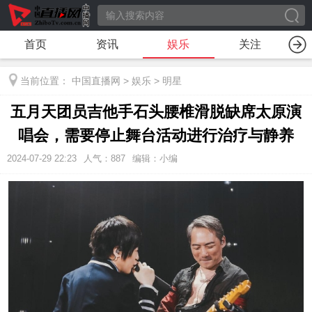
首页
资讯
娱乐
关注
当前位置：
中国直播网
>
娱乐
>
明星
五月天团员吉他手石头腰椎滑脱缺席太原演
唱会，需要停止舞台活动进行治疗与静养
2024-07-29 22:23
人气：
887
编辑：小编