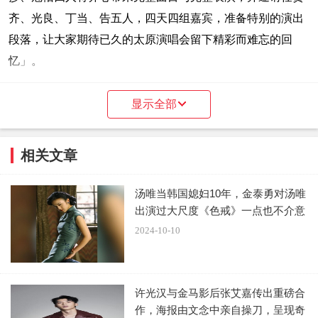
齐、光良、丁当、告五人，四天四组嘉宾，准备特别的演出
段落，让大家期待已久的太原演唱会留下精彩而难忘的回
忆」。
至于石头身体受伤状况，据了解他短期内无法负重和长
显示全部
时间的站立，石头在四位团员的关心支持和医生建议下，将
专心治疗一段时间，石头本人也希望能够早日重返演出舞台
相关文章
和广大歌迷见面。而相信音乐也表示：「石头现在医生指示
治疗修养中，谢谢关心。」并对于由此带给乐迷担心及不便
汤唯当韩国媳妇10年，金泰勇对汤唯
深表歉意，「同时也希望在各方好友的支持下，本次太原演
出演过大尺度《色戒》一点也不介意
唱会仍然能和大家留下一段灿烂的夏夜回忆，再次感谢大家
2024-10-10
体谅与理解」。
许光汉与金马影后张艾嘉传出重磅合
作，海报由文念中亲自操刀，呈现奇