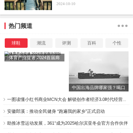
2024-10-10
热门频道
球鞋
潮流
评测
百科
个性
体育产业提速 2024首届廊
坊国际乒乓球邀请赛完美收
官
中国出海品牌哪家强？喝口
冬季的鸡汤告诉你……
一图读懂小红书商业MCN大会 解锁创作者经济3.0时代经营新增量
安徽郎溪：推动全民健身 “跑遍我的家乡”正式启动
助推冰雪运动发展，361°成为2025哈尔滨亚冬会官方合作伙伴