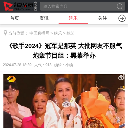
首页
资讯
娱乐
关注
当前位置：
中国直播网
>
娱乐
>
综艺
《歌手2024》冠军是那英 大批网友不服气
炮轰节目组：黑幕举办
2024-07-28 18:59
人气：
913
编辑：小编