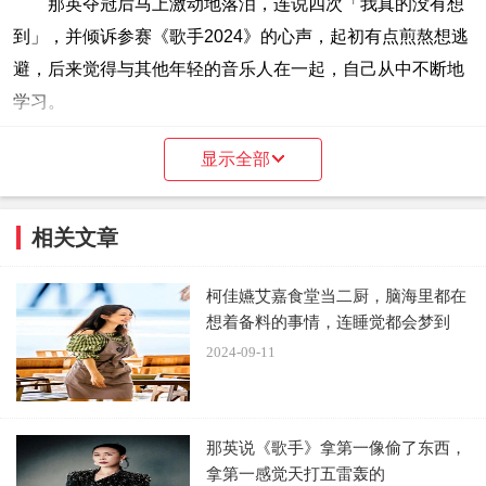
那英夺冠后马上激动地落泪，连说四次「我真的没有想
到」，并倾诉参赛《歌手2024》的心声，起初有点煎熬想逃
避，后来觉得与其他年轻的音乐人在一起，自己从中不断地
学习。
而那英在正规赛中，仅有一期拿下冠军，却在总决赛压
显示全部
倒性赢过其他热门夺冠选手，让大批网友不服气，留言炮
轰：「全是剧本，那英不配」、「内定的有啥好哭啊」、
相关文章
「历史最水歌王」、「笑死了，全球最大的笑话！ 不要再办
了！」
柯佳嬿艾嘉食堂当二厨，脑海里都在
想着备料的事情，连睡觉都会梦到
2024-09-11
那英说《歌手》拿第一像偷了东西，
拿第一感觉天打五雷轰的