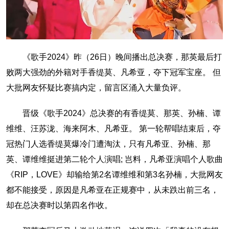
《歌手2024》昨（26日）晚间播出总决赛，那英最后打
败两大强劲的外籍对手香缇莫、凡希亚，夺下冠军宝座。 但
大批网友怀疑比赛搞内定，留言区涌入大量负评。
晋级《歌手2024》总决赛的有香缇莫、那英、孙楠、谭
维维、汪苏泷、海来阿木、凡希亚。 第一轮帮唱结束后，夺
冠热门人选香缇莫爆冷门遭淘汰，只有凡希亚、孙楠、那
英、谭维维挺进第二轮个人演唱; 岂料，凡希亚演唱个人歌曲
《RIP，LOVE》却输给第2名谭维维和第3名孙楠，大批网友
都不能接受，原因是凡希亚在正规赛中，从未跌出前三名，
却在总决赛时以第四名作收。