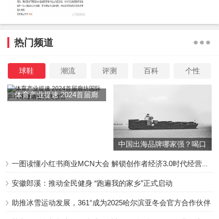
热门频道
球鞋
潮流
评测
百科
个性
体育产业提速 2024首届廊
坊国际乒乓球邀请赛完美收
官
中国出海品牌哪家强？喝口
冬季的鸡汤告诉你……
一图读懂小红书商业MCN大会 解锁创作者经济3.0时代经营新增量
安徽郎溪：推动全民健身 “跑遍我的家乡”正式启动
助推冰雪运动发展，361°成为2025哈尔滨亚冬会官方合作伙伴