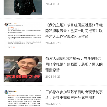
2024-08-31
《我的主场》节目组回应泄露张予曦
隐私博取流量：已第一时间报警并联
合艺人工作室采取相应措施
2024-08-23
48岁大s韩国综艺曝光：与具俊晔共
同骑摩托飙车的画面，展现了两人的
甜蜜恋情
2024-08-23
王鹤棣在参加综艺节目时出现录制事
故，导致王鹤棣被粉丝疯狂围拥
2024-08-15