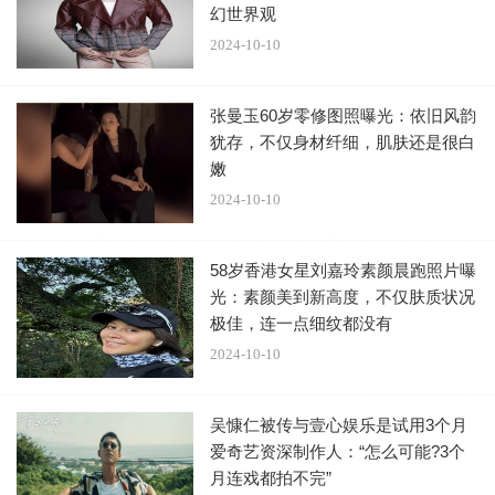
行。
幻世界观
2024-10-10
如果真的将女儿要回来，那以后就避免因这个问题受到
攻击。
张曼玉60岁零修图照曝光：依旧风韵
犹存，不仅身材纤细，肌肤还是很白
嫩
2024-10-10
58岁香港女星刘嘉玲素颜晨跑照片曝
其实关于杨幂争夺抚养权一事，并不是空穴来风。7月
光：素颜美到新高度，不仅肤质状况
初刘恺威带着小糯米现身加拿大，此前他暑假并未带女儿出
极佳，连一点细纹都没有
国旅行，这次却去了他和杨幂的登记地，当时就有网友指出
2024-10-10
他疑是为了抚养权一事到处奔波，并不是单纯的旅行。
吴慷仁被传与壹心娱乐是试用3个月
爱奇艺资深制作人：“怎么可能?3个
月连戏都拍不完”