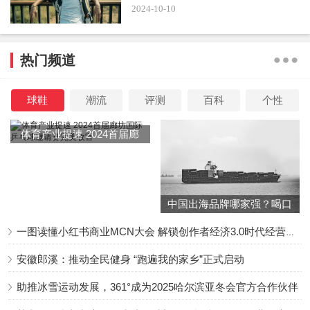
2024-10-10
其次杨幂近两个月来往香港频繁，7月初刚刚被拍到现
身香港，月底就抛下工作又去了。工作室晒出她在香港街头
热门频道
拍摄的照片，还被指出是“小糯米视角”拍摄的，就算不是女
儿拍摄的，她去香港也会看望小糯米。
球鞋
潮流
评测
百科
个性
体育产业提速 2024首届廊
坊国际乒乓球邀请赛完美收
官
中国出海品牌哪家强？喝口
今年4月份，有狗仔拍到她拿着玩具与父母一起去香
冬季的鸡汤告诉你……
港。算起来她今年去香港的频率比之前加起来都要多，显然
一图读懂小红书商业MCN大会 解锁创作者经济3.0时代经营新增量
非常重视女儿的成长问题。
安徽郎溪：推动全民健身 “跑遍我的家乡”正式启动
助推冰雪运动发展，361°成为2025哈尔滨亚冬会官方合作伙伴