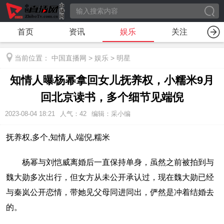
首页
资讯
娱乐
关注
当前位置：
中国直播网
>
娱乐
>
明星
知情人曝杨幂拿回女儿抚养权，小糯米9月
回北京读书，多个细节见端倪
2023-08-04 18:21
人气：
42
编辑：采小编
抚养权,多个,知情人,端倪,糯米
杨幂与刘恺威离婚后一直保持单身，虽然之前被拍到与
魏大勋多次出行，但女方从未公开承认过，现在魏大勋已经
与秦岚公开恋情，带她见父母同进同出，俨然是冲着结婚去
的。