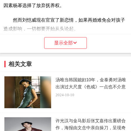
因素杨幂选择了放弃抚养权。
然而刘恺威现在官宣了新恋情，如果再婚难免会对孩子
造成影响，一切都要开始从头论起。
显示全部
相关文章
8月4日，有知情人曝杨幂已经拿到了女儿的抚养权，小
汤唯当韩国媳妇10年，金泰勇对汤唯
糯米九月份将回北京上学，目前正在办理手续中，以后她们
出演过大尺度《色戒》一点也不介意
母女俩就居住在一起了。
2024-10-10
这个消息让许多粉丝兴奋不已，杨幂自从离婚后，一直
因为女儿的问题饱受争议。她本身就是一个极其低调的人，
许光汉与金马影后张艾嘉传出重磅合
多次公开表示不愿意拿孩子当话题，就连回香港都是低调进
作，海报由文念中亲自操刀，呈现奇