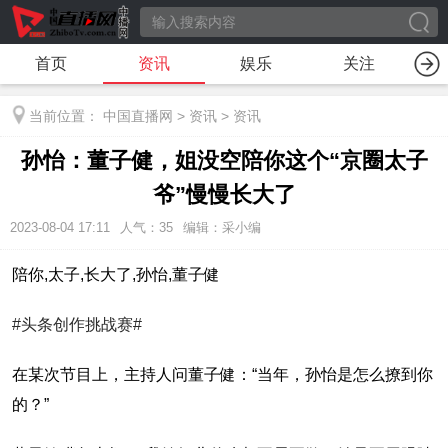
首页
资讯
娱乐
关注
当前位置：
中国直播网
>
资讯
>
资讯
孙怡：董子健，姐没空陪你这个“京圈太子
爷”慢慢长大了
2023-08-04 17:11
人气：
35
编辑：采小编
陪你,太子,长大了,孙怡,董子健
#头条创作挑战赛#
在某次节目上，主持人问董子健：“当年，孙怡是怎么撩到你
的？”