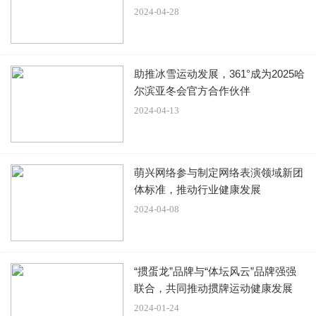
2024-04-28
后来她自己出来单干，带走了十几位当红艺人，成立了北京
拾捌经纪文化有限公司。也因此，王京花被誉为中国第一代
文化经纪人。
助推冰雪运动发展，361°成为2025哈
尔滨亚冬会官方合作伙伴
2024-04-13
在董子健的童年记忆里，他经常可以在家里见到娱乐圈的大
导演、大明星。
萌兴网络参与制定网络表演领域新团
王京花工作实在太忙，又不忍心把董子健放在家里，所以干
体标准，推动行业健康发展
脆把他带在了身边。‍‍
2024-04-08
耳濡目染下，董子健对娱乐圈的了解，熟悉得就像是家里的
床一样。‍‍‍‍
“掼蛋龙”品牌与“体坛风云”品牌强强
联合，共同推动掼牌运动健康发展
2024-01-24