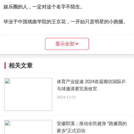
娱乐圈的人，一定对这个名字不陌生。
毕业于中国戏曲学院的王京花，一开始只是明星的小跑腿。
和陈道明合作后，因为出色的办事能力，得到了陈道明的认
显示全部
可，两人从此开启了长达20多年的合作。
相关文章
从1991年涉足歌坛经纪开始，王京花打造了中国第一个歌手
组合兄弟brothers(楚奇楚童)及歌手高枫、戴娆、白雪、李慧
体育产业提速 2024首届廊坊国际乒
乓球邀请赛完美收官
珍等。
2024-12-31
此后的她，涉足影视圈，带火了一个又一个明星。李冰冰、
范某冰、夏雨、胡军等这些大碗，都是她一手带出来的。‍‍‍‍‍‍‍‍‍‍‍‍‍‍‍‍‍‍
安徽郎溪：推动全民健身 “跑遍我的
华谊兄弟如日中天的时候，王京花有一半的功劳。
家乡”正式启动