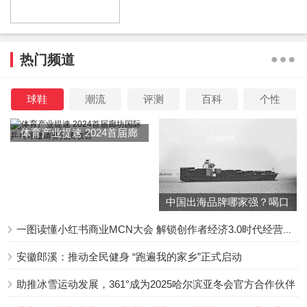
等到董子健高中毕业，王京花已经是娱乐圈数一数二的头牌
经纪人。‍‍‍‍‍‍‍‍
热门频道
她对儿子的要求很简单，安安份份地考上大学，找一份好工
作就行，深耕娱乐圈的她，并没想让儿子涉足。‍‍‍‍‍‍‍‍‍‍
球鞋
潮流
评测
百科
个性
但天意弄人，董子健最终还是踏进这个圈子。
体育产业提速 2024首届廊
2012年，19岁的他，出演个人首部电影《青春派》，并凭借
坊国际乒乓球邀请赛完美收
官
这部电影入围了第50届台湾电影金马奖最佳新演员奖。
中国出海品牌哪家强？喝口
冬季的鸡汤告诉你……
据悉，电影宣发时期，王京花拉来了一众大咖为儿子助阵。
一图读懂小红书商业MCN大会 解锁创作者经济3.0时代经营新增量
安徽郎溪：推动全民健身 “跑遍我的家乡”正式启动
看到如此浩大的排场，许多人才后知后觉，原来这个笑起来
助推冰雪运动发展，361°成为2025哈尔滨亚冬会官方合作伙伴
灿烂又有些痞气的少年，竟然是”京圈太子爷“。‍‍‍‍