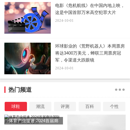
电影《危机航线》在中国内地上映，
这是中国首部万米高空犯罪大片
2024-10-01
环球影业的《荒野机器人》本周票房
将达3400万美元，蝉联三周票房冠
军，令渠道大跌眼镜
2024-10-01
热门频道
球鞋
潮流
评测
百科
个性
体育产业提速 2024首届廊
坊国际乒乓球邀请赛完美收