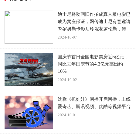
迪士尼将动画旧作拍成真人版电影已
成为卖座保证，网传迪士尼有意邀请
33岁奥斯卡影后珍妮花罗伦斯，饰
演“
2024-10-07
国庆节首日全国电影票房近5亿元，
同比去年国庆节的4.3亿元高出约
16%
2024-10-02
沈腾《抓娃娃》网播开启网播，上线
爱奇艺、腾讯视频、优酷等视频平台
2024-10-01