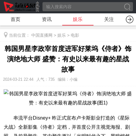
首页
资讯
娱乐
关注
当前位置：
中国直播网
>
娱乐
>
电影
韩国男星李政宰首度进军好莱坞《侍者》饰
演绝地大师 盛赞：有史以来最有趣的星战
故事
2024-03-21 22:44
人气：
735
编辑：小编
串流平台Disney+ 昨正式宣布卢卡斯影业打造的《星际
大战》全新影集《侍者》定档，并首度公开主视觉海报、剧