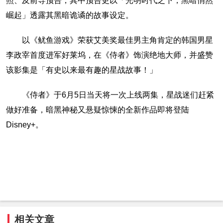
照、及前导预告，其中预告更以「光明时代之下，黑暗悄然
崛起」透露其黑暗诡谲的故事设定。
以《鱿鱼游戏》荣获艾美奖最佳男主角肯定的韩国男星
李政宰首度进军好莱坞，在《侍者》饰演绝地大师，并盛赞
该影集是「有史以来最有趣的星战故事！」
《侍者》于6月5日当天将一次上线两集，星战迷们赶紧
做好准备，暗黑神秘又悬疑惊悚的全新作品即将登陆
Disney+。
相关文章