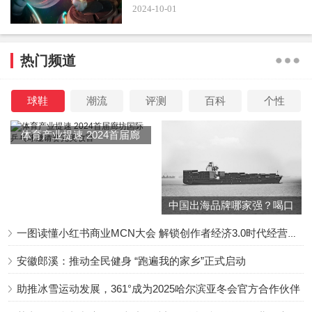
2024-10-01
热门频道
球鞋
潮流
评测
百科
个性
《破墓》前半部分讲的是一群风水师为一个美籍韩裔朴
姓家庭除魔的故事。
体育产业提速 2024首届廊
坊国际乒乓球邀请赛完美收
一个痴呆的爷爷、一个天天被低语的父亲、一个着魔的
官
婴儿、一个家族中邪的传说，让金尚德、高荣根、花林、奉
吉四人判断是朴家祖坟出了问题。
中国出海品牌哪家强？喝口
冬季的鸡汤告诉你……
一图读懂小红书商业MCN大会 解锁创作者经济3.0时代经营新增量
但当小团队到了江原道北部的朴家祖坟，准备破墓的时
候，奇怪的事便一件接一件地发生。
安徽郎溪：推动全民健身 “跑遍我的家乡”正式启动
助推冰雪运动发展，361°成为2025哈尔滨亚冬会官方合作伙伴