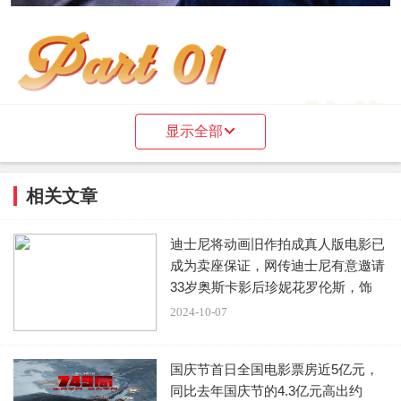
显示全部
这两年的恐怖片特别喜欢运用巫觋元素，韩国电影更是
相关文章
如此。
迪士尼将动画旧作拍成真人版电影已
比如早年先的《哭声》、前两年的《娑婆诃》，以及现
成为卖座保证，网传迪士尼有意邀请
33岁奥斯卡影后珍妮花罗伦斯，饰
在的《破墓》。
演“
2024-10-07
预警：前方有轻微剧透
国庆节首日全国电影票房近5亿元，
同比去年国庆节的4.3亿元高出约