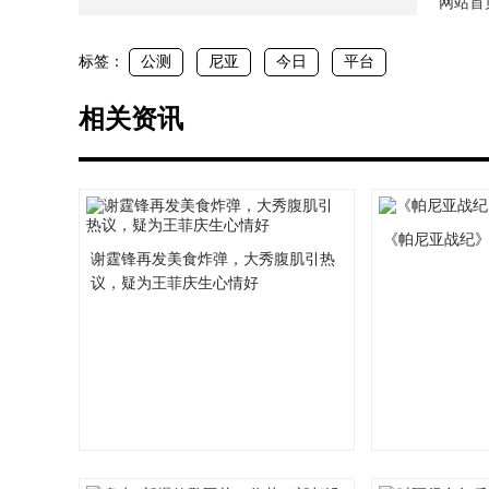
网站首
了
标签：
公测
尼亚
今日
平台
相关资讯
《帕尼亚战纪
谢霆锋再发美食炸弹，大秀腹肌引热
议，疑为王菲庆生心情好