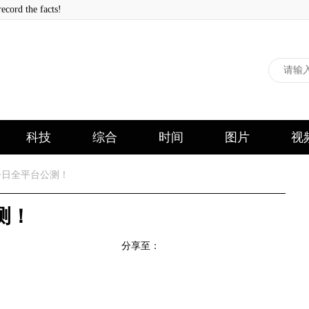
 the facts!
科技
综合
时间
图片
视
今日全平台公测！
测！
分享至：