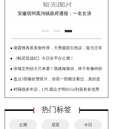
人人人人人你人人人人人！五一假期
首日迎出游高峰，消费市场大幅
谢霆锋再发美食炸弹，大秀腹肌引热议，疑为王菲
庆生心情好
《帕尼亚战纪》今日全平台公测！
张颂文刑侦大片来袭！我难掩激动，终于有像样的
悬疑刑侦大片了
盘点5部爆款警匪片，你若一部都没看过，真的是
太可惜了
时隔很多年后，LPL观众才明白Uzi到底有多优秀
热门标签
公测
尼亚
今日