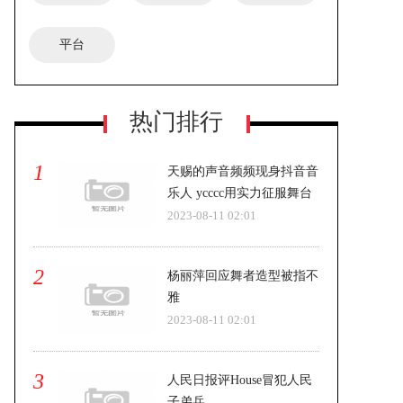
平台
热门排行
1
天赐的声音频频现身抖音音
乐人 ycccc用实力征服舞台
2023-08-11 02:01
2
杨丽萍回应舞者造型被指不
雅
2023-08-11 02:01
3
人民日报评House冒犯人民
子弟兵