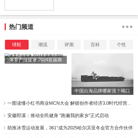
反正这个情路也有些曲折，其实要说男朋友的个数，她这个
6个也不算多，毕竟那时在圈子里的她，美得不可方物，自
热门频道
己不去恋爱，也会不断有人追求上门来，排队等她接受。
球鞋
潮流
评测
百科
个性
所以说，的确如她所说，未必就是她看中别人的财产、然后
因贪恋而在一起，也可能她喜欢那个人正好有不少财产罢
体育产业提速 2024首届廊
了。我也更倾向于这个说法和状况，毕竟当时的她也不差，
坊国际乒乓球邀请赛完美收
是自信而闪光的，即使对方有点钱，她也是配得上的。
官
中国出海品牌哪家强？喝口
如网友所说：没“财”的也配不上她的容貌，因此她即使跟富
冬季的鸡汤告诉你……
一图读懂小红书商业MCN大会 解锁创作者经济3.0时代经营新增量
豪在一起，的确可以自信地说：“不是我图财，而是对方图我
的美和名气，我不过是被动接受罢了。”
安徽郎溪：推动全民健身 “跑遍我的家乡”正式启动
助推冰雪运动发展，361°成为2025哈尔滨亚冬会官方合作伙伴
照这个角度看，关之琳倒是个又有耿直又坦荡的人，也是个