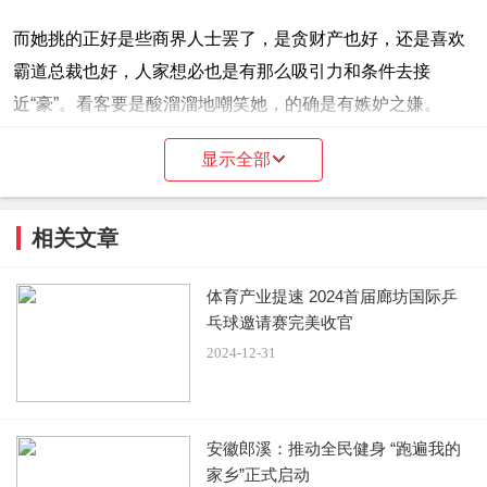
而她挑的正好是些商界人士罢了，是贪财产也好，还是喜欢
霸道总裁也好，人家想必也是有那么吸引力和条件去接
近“豪”。看客要是酸溜溜地嘲笑她，的确是有嫉妒之嫌。
显示全部
其实关之琳家境也不错，父亲都曾是演员。父亲还获过一些
奖，想必家庭条件也不差。只是在关之琳18岁时，父亲有了
相关文章
第三者，离开了她和她妈妈。所以关之琳说自己年纪轻轻时
要养家，想必也就是要照顾母亲。当然，也要跟母亲过有质
体育产业提速 2024首届廊坊国际乒
量一点的生活，才能“打脸”抛弃她们的父亲。
乓球邀请赛完美收官
2024-12-31
她先后公开谈的四名商界人士，第一位是商人，也是模特和
演员，两人后来分手，是因为关之琳移情别恋，应该是爱上
了比她大16岁的王国旌。这个选择未必全是因为财，还有可
安徽郎溪：推动全民健身 “跑遍我的
能是关之琳多少有些缺父爱，所以会对比自己年纪大一些的
家乡”正式启动