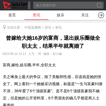
首页
资讯
娱乐
关注
当前位置：
中国直播网
>
资讯
>
资讯
曾嫁给大她16岁的富商，退出娱乐圈做全
职太太，结果半年就离婚了
2023-08-10 23:11
人气：
39
编辑：采小编
富商,嫁给,娱乐圈,半年,全职太太
关之琳身上最大的争议，除了美貌和性感，应该就是她的情
史了。网上看到一个她被采访视频，标题是“一生与富豪纠缠
不清，36年爱了6个顶级富豪”。是不是6个顶级富豪我不确
定，但是她的公开资料里，6个男朋友的确几乎都是商人土
豪类的。