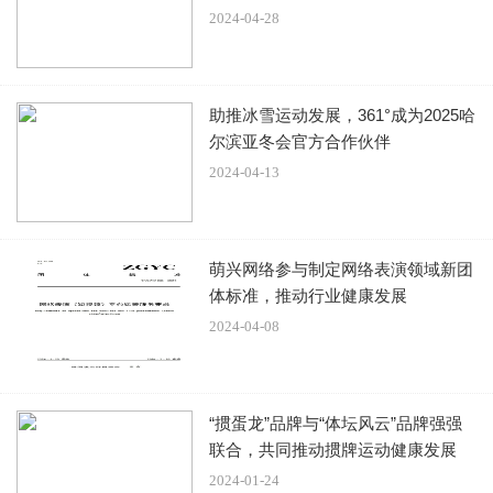
男人产生感情。
2024-04-28
但是关之琳跟王国旌的这段感情并不顺利，因为她父亲关山
不同意，甚至以自杀来阻止。很显然，这个父亲对前妻和女
助推冰雪运动发展，361°成为2025哈
儿是有亏欠的，那么他不同意，关之琳多半也不会依着他。
尔滨亚冬会官方合作伙伴
2024-04-13
所以最终还是父亲妥协了，关之琳嫁给了王国旌。并且婚后
告别了演艺圈，去当全职太太去了。然而这个男人婚后原形
毕露，或者说婚后依旧“劣性不改”，天天去喝酒去玩乐，去
萌兴网络参与制定网络表演领域新团
泡妞，所以两人结婚不到半年就离婚了。
体标准，推动行业健康发展
2024-04-08
之后传言关之琳跟另一位富商马清伟恋爱了，不久后又被拍
到跟富商刘銮雄一起在新加坡游玩，之后两人纠缠不清7年
左右，再后来，她又跟男模黄家诺在一起了。3年后分手，
“掼蛋龙”品牌与“体坛风云”品牌强强
联合，共同推动掼牌运动健康发展
传言又跟台湾富商陈泰铭在一起了，再后来，结婚又离
2024-01-24
婚……