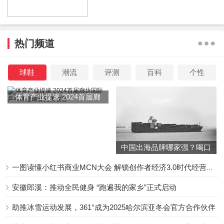
热门频道
孙俪穿上了这样一件花衬衫，整个人看起来呢真的是显得非
常的时髦的，这套衣服穿在身上给人一种比较的清新的感
球鞋
潮流
评测
百科
个性
觉，这个颜色确实是挺好看的呢，搭配的话呢也是一条牛仔
裤呢，整体看起来都会显得非常的美呢，这样的她看着也是
体育产业提速 2024首届廊
比较有气质的。
坊国际乒乓球邀请赛完美收
官
中国出海品牌哪家强？喝口
冬季的鸡汤告诉你……
一图读懂小红书商业MCN大会 解锁创作者经济3.0时代经营新增量
孙俪不化妆的时候呢，整个人看起来就是显得普通的不少
啊，因为皮肤感觉也会显得比较的黑的，她穿着一件黑色衬
安徽郎溪：推动全民健身 “跑遍我的家乡”正式启动
衫非常的简单，下半身搭配的是一条棕色的裤子了，整个人
助推冰雪运动发展，361°成为2025哈尔滨亚冬会官方合作伙伴
穿的就是那种非常的休闲的呀，给人感觉还是比较的接地