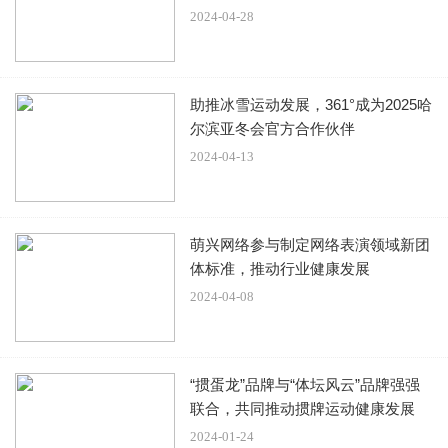
2024-04-28
孙俪穿着一件棕色的衬衫，下半身就搭配了一条黑色的长
裙，看起来真的是太优雅了吧，这样的衣服看起来款式比较
的简单，但是更能凸显一个人的气质啊，她现在年纪确实是
助推冰雪运动发展，361°成为2025哈
尔滨亚冬会官方合作伙伴
大了一些，可是呢整体看起来真的是显得非常的温柔的，那
2024-04-13
种气质也是别人没有的。
萌兴网络参与制定网络表演领域新团
体标准，推动行业健康发展
如今的孙俪年纪已经很大了，所以脸部的状态多少还是会显
2024-04-08
得比较的松垮的呀，皮肤肯定是不如以往那么的紧致的，但
如今的她呢也是打扮的越来越普通了呀，不会去刻意的装饰
自己，所以整体的话呢就会显得非常的自然呢。素颜看起来
“掼蛋龙”品牌与“体坛风云”品牌强强
联合，共同推动掼牌运动健康发展
反而是非常的耐看。
2024-01-24