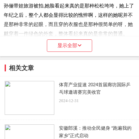
孙俪带娃旅游被拍,她脸看起来真的是那种松松垮垮，她上了
年纪之后，整个人都会显得比较的憔悴啊，这样的她呢并不
是那种非常的起眼，而且穿的衣服也是那种很简单的呀，她
就穿着一件绿色的外套，整体看起来真的是非常的普通。
显示全部
相关文章
但是这样的她反而给人一种真实的感觉就越看越舒服，虽然
说她现在年纪大了，没有以前那么美了，但是展现出来的是
体育产业提速 2024首届廊坊国际乒
乓球邀请赛完美收官
她最真实的模样啊。她穿着这件粉色的背带裤的话呢，就会
2024-12-31
显得比较的可爱啊，整个人都是粉粉嫩嫩的，里面搭配了一
件白色的长袖，整体看起来呢真的显得很可爱。
安徽郎溪：推动全民健身 “跑遍我的
家乡”正式启动