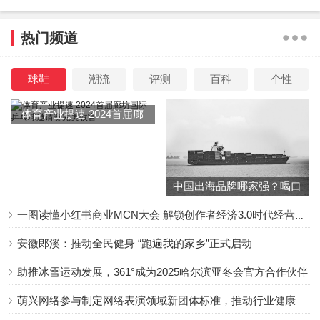
以如胶似漆的在一起。刚开始，尚孟和玉帕蒂两人还十分开
心，这样的生活继续，只是做什么两人都在一起，算是长相
热门频道
厮守了吧？
球鞋
潮流
评测
百科
个性
体育产业提速 2024首届廊
但是，话说，姜还是老的辣，他们还是太年轻了！
坊国际乒乓球邀请赛完美收
官
人，再怎么喜欢另一个人，没有了任何隐私，吃喝拉撒玩
乐，都和另一个人绑一起，还能保持初心吗？
中国出海品牌哪家强？喝口
冬季的鸡汤告诉你……
一图读懂小红书商业MCN大会 解锁创作者经济3.0时代经营新增量
还记得李敖被记者问，怎么会和美如画的胡梦茵离婚呢时他
的回答吗？因为他看到便秘蹲在马桶上满脸通红的胡梦茵。
安徽郎溪：推动全民健身 “跑遍我的家乡”正式启动
可想而知，日常的相处是可以磨掉那些曾以爱为名的美好！
助推冰雪运动发展，361°成为2025哈尔滨亚冬会官方合作伙伴
更何况是两个用铁链连着的人，所以，知性美丽的玉帕蒂开
萌兴网络参与制定网络表演领域新团体标准，推动行业健康发展