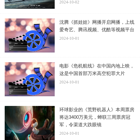
但是喜欢读书，就跟你聊文学，聊深层次的东西，这一聊一
2024-10-02
和，就聊到了心坎里去了。
沈腾《抓娃娃》网播开启网播，上线
爱奇艺、腾讯视频、优酷等视频平台
2024-10-01
在日常的相处中，两人慢慢培养出了感情，在某一次，叔叔
出差时，终于越过了道德线，从此以后，两人经常偷偷约
会，就连家里的下人都知道了他们两人的关系。有忠心的仆
电影《危机航线》在中国内地上映，
人劝少爷尚孟，但沉浸在爱情里的他们丝毫不在意！
这是中国首部万米高空犯罪大片
2024-10-01
结果可想而知，事情被叔叔发现了！
这个时候，令人意想不到的是，本来这种家丑，对于叔叔来
环球影业的《荒野机器人》本周票房
说，正常人理解肯定是把两人千刀万剐都不足以解恨，但叔
将达3400万美元，蝉联三周票房冠
叔却让两人在一起，不过是用一条大铁链把两人锁一起了。
军，令渠道大跌眼镜
2024-10-01
既然两人是真爱，就用铁链锁在一起，这样吃饭睡觉，都可