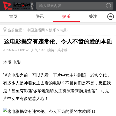
首页
资讯
娱乐
关注
当前位置：
中国直播网
>
娱乐
>
电影
这电影揭穿有违常伦、令人不齿的爱的本质
2023-07-21 09:52
人气：
37
编辑：采小编
本质,电影
说这电影之前，可以先看一下片中女主的剧照，老实交代，
有多少人是冲着女主去看的电影？不管你们是不是，反正我
是！甚至有影迷“诚挚地邀请女主扮演者来演潘金莲”，可见
片中女主有多魅惑人心！