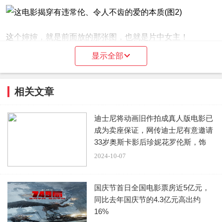
这个婶婶，就是前面放的那张图，也就是片中女主！
显示全部
这个婶婶和以往的不同，魅力妩媚还十分善解人意，年龄比
男主还小，深得叔叔的欢心。
相关文章
但是，这个女人，可不甘愿做一个老男人的妻子，同时还是
个敢爱敢恨之人，也不是省油的灯。一开始就对侄子尚猛表
迪士尼将动画旧作拍成真人版电影已
成为卖座保证，网传迪士尼有意邀请
现出了非常大的兴趣。（这两字也可以改成另外两个同音
33岁奥斯卡影后珍妮花罗伦斯，饰
字）
演“
2024-10-07
但是尚孟是个好孩子啊，而且叔叔待自己犹如亲生骨肉，怎
么能这样？
国庆节首日全国电影票房近5亿元，
同比去年国庆节的4.3亿元高出约
但说玉帕蒂不是省油的灯，是有原因的，你尚孟安分守己，
16%