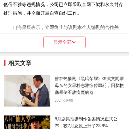
低俗不雅等违规情况，公司已立即采取全网下架和永久封存
处理措施，并全面开展自查自纠工作。
山海星辰表示
，立即终止与该剧本个人编剧的合作关
系，并从合作名单中移除，并对内容负责人、制片负责人和
显示全部
导演做出扣除奖金的处理，
对该剧审核员给予内部警告处
分。
相关文章
曾在热播剧《黑暗荣耀》饰演文同珢
母亲的女星朴志雅惊传噩耗，因脑梗
塞晕倒不敌病魔病逝
2024-10-08
8月剧集拍摄制作备案情况正式公
布，较7月总数上升了23.8%