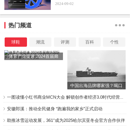
2024-09-02
据媒体报道，
《我在古代开超市》主要内容为一小伙带
着超市，穿越到古代，销售现代产品给古人，
但其中某些情
热门频道
节被网友热议，情节有“擦边”“内容低俗”的嫌疑。
球鞋
潮流
评测
百科
个性
体育产业提速 2024首届廊
坊国际乒乓球邀请赛完美收
官
中国出海品牌哪家强？喝口
冬季的鸡汤告诉你……
一图读懂小红书商业MCN大会 解锁创作者经济3.0时代经营新增量
安徽郎溪：推动全民健身 “跑遍我的家乡”正式启动
助推冰雪运动发展，361°成为2025哈尔滨亚冬会官方合作伙伴