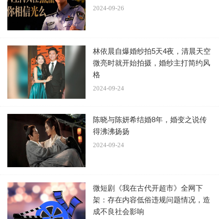
2024-09-26
林依晨自爆婚纱拍5天4夜，清晨天空
微亮时就开始拍摄，婚纱主打简约风
格
2024-09-24
陈晓与陈妍希结婚8年，婚变之说传
得沸沸扬扬
2024-09-24
微短剧《我在古代开超市》全网下
架：存在内容低俗违规问题情况，造
成不良社会影响