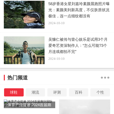
58岁香港女星刘嘉玲素颜晨跑照片曝
光：素颜美到新高度，不仅肤质状况
极佳，连一点细纹都没有
2024-10-10
吴慷仁被传与壹心娱乐是试用3个月
爱奇艺资深制作人：“怎么可能?3个
月连戏都拍不完”
2024-10-10
热门频道
球鞋
潮流
评测
百科
个性
体育产业提速 2024首届廊
坊国际乒乓球邀请赛完美收