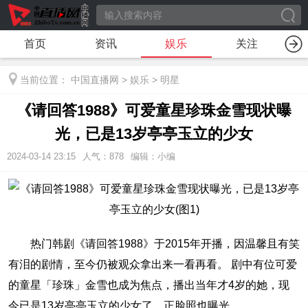
首页
资讯
娱乐
关注
当前位置：
中国直播网
>
娱乐
>
明星
《请回答1988》可爱童星珍珠金雪现状曝
光，已是13岁亭亭玉立的少女
2024-03-14 23:15
人气：
878
编辑：小编
热门韩剧《请回答1988》于2015年开播，因温馨且有笑
有泪的剧情，至今仍被观众拿出来一看再看。 剧中有位可爱
的童星「珍珠」金雪也成为焦点，播出当年才4岁的她，现
今已是13岁亭亭玉立的少女了，正脸照也曝光。