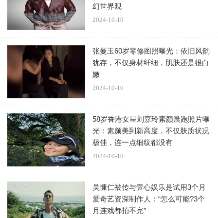
幻世界观
2024-10-10
张曼玉60岁零修图照曝光：依旧风韵
犹存，不仅身材纤细，肌肤还是很白
李玟两个姐姐为李玟挑选的遗照，是她2013年推出专辑
嫩
《盛开》所拍的照片，她们都认为照片中的李玟笑得灿烂、
2024-10-10
就像天使，衣服也是她生前最爱的白色。
58岁香港女星刘嘉玲素颜晨跑照片曝
光：素颜美到新高度，不仅肤质状况
极佳，连一点细纹都没有
2024-10-10
吴慷仁被传与壹心娱乐是试用3个月
爱奇艺资深制作人：“怎么可能?3个
依照白发人不送黑发人的传统习俗，李玟高龄84岁的母
月连戏都拍不完”
亲没有现身追悼会。此前被传与李玟家人不和的
加拿大籍丈