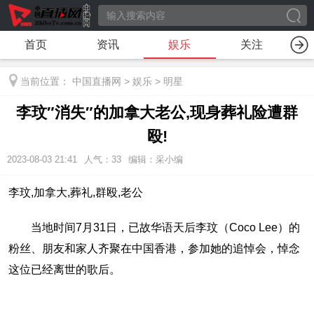
首页
资讯
娱乐
关注
当前位置：
中国直播网
>
娱乐
>
明星
李玟″消失″的加拿大老公,现身葬礼险遭群
殴!
2023-08-03 21:41
人气：
33
编辑：采小编
李玟,加拿大,葬礼,群殴,老公
当地时间7月31日，已故华语天后李玟（Coco Lee）的
粉丝、朋友和家人齐聚在中国香港，参加她的追悼会，悼念
这位已经离世的歌后。