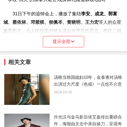
31日下午的追悼会上，播放了集结
李安、成龙、郭富
城、蔡依林、邓紫棋、侯佩岑、黄晓明、王力宏
等人的众星
追思影片，众人纷纷面对镜头道出对李玟的思念。李玟二姐
李思林一身黑衣代表家属致词，她忍泪说：
“我妹妹去的地方
显示全部
都是充满笑跟开心”
。
相关文章
汤唯当韩国媳妇10年，金泰勇对汤唯
出演过大尺度《色戒》一点也不介意
2024-10-10
据美联社报道，
歌手萧亚轩，韩红等明星来到了现场
。
许光汉与金马影后张艾嘉传出重磅合
作，海报由文念中亲自操刀，呈现奇