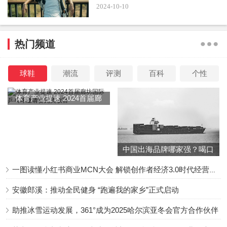
2024-10-10
夫乐裕民（Bruce）当日也带着李玟的两个继女低调出席追
悼会。
热门频道
球鞋
潮流
评测
百科
个性
依据香港的习俗，在追悼会后，李玟将在8月1日火化。
体育产业提速 2024首届廊
坊国际乒乓球邀请赛完美收
大殓仪式于早上10时半举行，由
CoCo生前八位亲友扶
官
灵
，分别是姐夫何锦麟、音乐上的伯乐姚谦、前辈甄妮、华
纳音乐高层Jonathan Serbin、挚友彭文慧、资深歌迷杨杨、
中国出海品牌哪家强？喝口
冬季的鸡汤告诉你……
中学同学李百敏、前新力高层李岳奇。伴随CoCo《月光爱
一图读懂小红书商业MCN大会 解锁创作者经济3.0时代经营新增量
人》的音乐，全场哭成一片，众人缓缓陪伴李玟灵柩步出会
安徽郎溪：推动全民健身 “跑遍我的家乡”正式启动
场。
助推冰雪运动发展，361°成为2025哈尔滨亚冬会官方合作伙伴