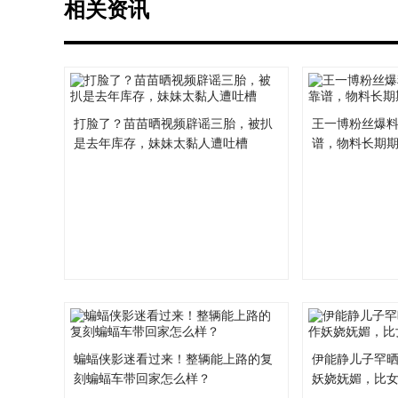
相关资讯
打脸了？苗苗晒视频辟谣三胎，被扒
王一博粉丝爆
是去年库存，妹妹太黏人遭吐槽
谱，物料长期
蝙蝠侠影迷看过来！整辆能上路的复
伊能静儿子罕
刻蝙蝠车带回家怎么样？
妖娆妩媚，比