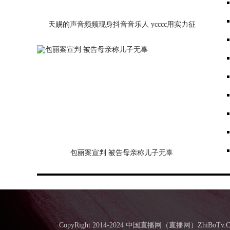
天赐的声音频频现身抖音音乐人 ycccc用实力征
服舞台
包丽案宣判 被告母亲称儿子无辜
CopyRight 2014-2024 中国直播网（直播网）Zhi