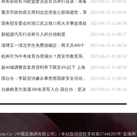
商务部部长与欧盟委员会官员举行会谈：筹备
2023-06-15 11:09:02
第十次中欧经贸高层对话
重庆市政协原主席刘志忠突发心脏病逝世，享
2023-06-15 11:09:01
年81岁
国务院安委会对浙江武义致11死火灾事故查处
2023-06-15 11:08:58
实行挂牌督办
新能源汽车行业将引入积分池制度
2023-06-15 11:08:57
淄博五一清北学生免费游确定：两天共400个
2023-06-15 11:08:54
名额，往返车票自费
机构可为中考体育办理满分？西安市教育局、
2023-06-15 11:08:52
警方均已介入调查
超40城调整首套房贷利率下限至4%以下 上海
2023-06-15 11:08:50
房贷利率暂时没有调整安排
国台办：李延贺涉嫌从事危害国家安全活动，
2023-06-15 11:08:36
正接受国家安全机关调查
台媒称美方派遣200名美军入台 国台办：坚决
2023-06-15 11:08:34
反对毁台、害台行径
BoTv.Com.Cn（中國直播網有限公司）| 本站取得授权享有第17448205号“直播网