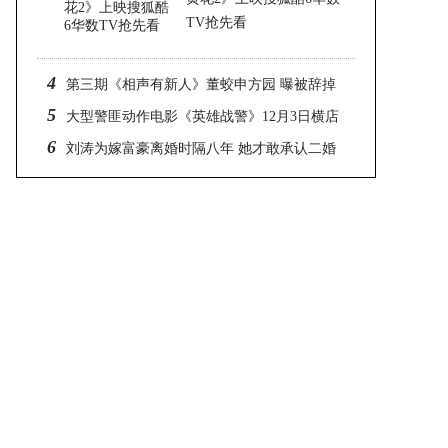
TV抢先看
2023-06-16 21:52
4
第三期《相声有新人》董蛟申方园 曝被辞掉
5
无退路获喜落泪
大型警匪动作电影《英雄战警》12月3日横店
6
开机
刘涛为嫁富豪离婚时隔八年 她才敢承认二婚
的真相