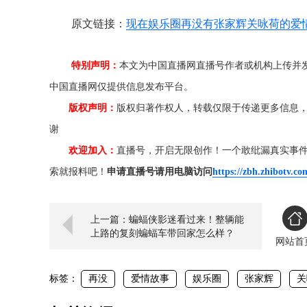
原文链接：
现在娱乐圈再没有张家辉关咏荷的爱
特别声明：
本文为中国直播网直播号作者或机构上传并
中国直播网仅提供信息发布平台。
版权声明：
版权归著作权人，转载仅限于传递更多信息
谢
欢迎加入：
直播号，开启无限创作！一个敢纰漏真实事
索就报料吧！
申请直播号请用电脑访问
https://zbh.zhibotv.co
上一篇：蝙蝠侠影迷看过来！整辆能
上路的复刻蝙蝠车带回家怎么样？
网站首
标签：
再没
爱情故事
娱乐圈
张家辉
关