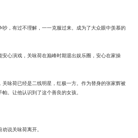
争吵，有过不理解，一一克服过来。成为了大众眼中羡慕的
能安心演戏，关咏荷在巅峰时期退出娱乐圈，安心在家操
，关咏荷已经是二线明星，红极一方。作为替身的张家辉被
手帕。让他认识到了这个善良的女孩。
纷劝说关咏荷离开。