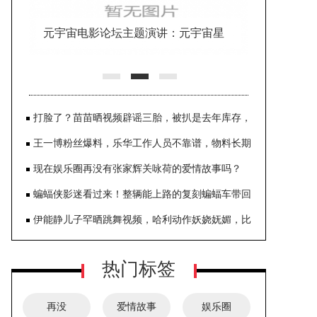
元宇宙电影论坛主题演讲：元宇宙星
空下的内蒙古电影
打脸了？苗苗晒视频辟谣三胎，被扒是去年库存，
妹妹太黏人遭吐槽
王一博粉丝爆料，乐华工作人员不靠谱，物料长期
期遭泄露
现在娱乐圈再没有张家辉关咏荷的爱情故事吗？
蝙蝠侠影迷看过来！整辆能上路的复刻蝙蝠车带回
家怎么样？
伊能静儿子罕晒跳舞视频，哈利动作妖娆妩媚，比
女生还柔软
热门标签
再没
爱情故事
娱乐圈