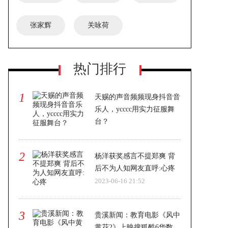
张家辉
关咏荷
热门排行
1
天赐的声音频频现身抖音音
乐人，ycccc用实力征服舞
台？
2023-06-16 21:52
2
杨洋获奖感言不提郑爽 背
后不为人知网友直呼:心疼
2023-06-16 21:52
3
贵溪新闻：教育电影《风中
黄花2》上映搜狐酷6华数