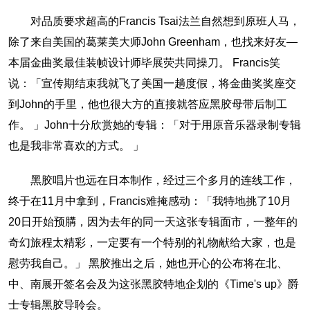
对品质要求超高的Francis Tsai法兰自然想到原班人马，
除了来自美国的葛莱美大师John Greenham，也找来好友—
本届金曲奖最佳装帧设计师毕展荧共同操刀。 Francis笑
说：「宣传期结束我就飞了美国一趟度假，将金曲奖奖座交
到John的手里，他也很大方的直接就答应黑胶母带后制工
作。 」John十分欣赏她的专辑：「对于用原音乐器录制专辑
也是我非常喜欢的方式。 」
黑胶唱片也远在日本制作，经过三个多月的连线工作，
终于在11月中拿到，Francis难掩感动：「我特地挑了10月
20日开始预䐟，因为去年的同一天这张专辑面市，一整年的
奇幻旅程太精彩，一定要有一个特别的礼物献给大家，也是
慰劳我自己。」 黑胶推出之后，她也开心的公布将在北、
中、南展开签名会及为这张黑胶特地企划的《Time's up》爵
士专辑黑胶导聆会。