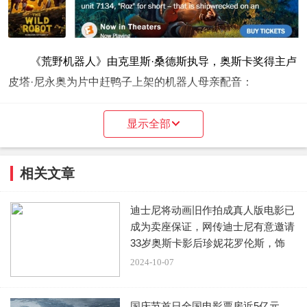
《荒野机器人》由克里斯·桑德斯执导，奥斯卡奖得主卢
皮塔·尼永奥为片中赶鸭子上架的机器人母亲配音：
显示全部
相关文章
迪士尼将动画旧作拍成真人版电影已
成为卖座保证，网传迪士尼有意邀请
33岁奥斯卡影后珍妮花罗伦斯，饰
演“
2024-10-07
国庆节首日全国电影票房近5亿元，