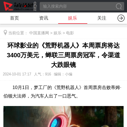
首页
资讯
娱乐
关注
当前位置：
中国直播网
>
娱乐
>
电影
环球影业的《荒野机器人》本周票房将达
3400万美元，蝉联三周票房冠军，令渠道
大跌眼镜
2024-10-01 17:17
人气：
916
编辑：小编
10月1日，梦工厂的《荒野机器人》首周票房击败蒂姆·
伯顿大法师，为汽车人出了一口恶气。