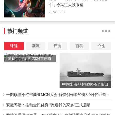
军，令渠道大跌眼镜
2024-10-01
热门频道
球鞋
潮流
评测
百科
个性
D-16的小胸襟无法承受大起大落的人生，笃信破灭后恨
体育产业提速 2024首届廊
意绵绵无绝期——有粉丝抱怨威震天反转力度太大，仇恨吞
坊国际乒乓球邀请赛完美收
噬心灵，亲。
官
中国出海品牌哪家强？喝口
冬季的鸡汤告诉你……
一图读懂小红书商业MCN大会 解锁创作者经济3.0时代经营新增量
安徽郎溪：推动全民健身 “跑遍我的家乡”正式启动