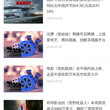
派拉蒙的《变形金刚：起源》上映两周滑落至第三，预
同比去年国庆节的4.3亿元高出约
16%
计第二周票房为930万美元。该片被誉为有史以来最佳汽车
2024-10-02
人影片，却始终与票房冠军无缘，令人扼腕叹息。
沈腾《抓娃娃》网播开启网播，上线
爱奇艺、腾讯视频、优酷等视频平台
2024-10-01
锤哥在片中演绎怀揣一颗大心脏的擎天柱，布莱恩·泰里
电影《危机航线》在中国内地上映，
这是中国首部万米高空犯罪大片
·亨利扮演小跟班D-16：
2024-10-01
环球影业的《荒野机器人》本周票房
将达3400万美元，蝉联三周票房冠