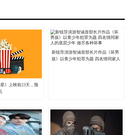
新锐导演游智涵首部长片作品《坏男
孩》以青少年犯罪为题 四名情同家人
的底层少年 做尽各种坏事
星》上映前23天，预
元