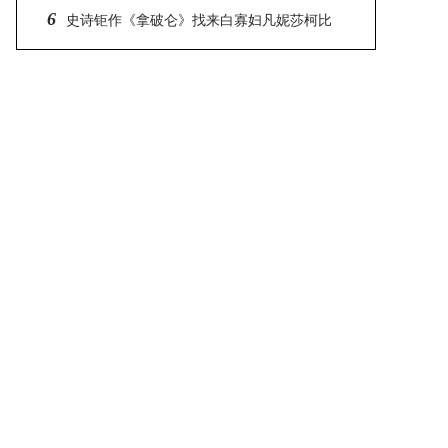
6
腥圣诞节 惊悚指数破表的连环杀人魔
史诗钜作《拿破仑》找来白寡妇凡妮莎柯比
饰演让拿破仑痴迷的约瑟芬 大赞雷利及瓦昆都是
大师