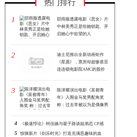
热门排行
1
邵雨薇透露电影《恶女》片
中林美秀正是给她钥匙、开
启她心中欲望的人
2023-12-07 16:22
2
迪士尼推出全新动画钜作
《星愿》，票房却超惨甚至
连连锁电影院AMC的股价
都受影响
2023-12-07 16:22
3
陈泽耀演出电影《富都青
年》入围金马奖男配角奖
称：过去常被以为是偶像男
团出道
2023-12-07 16:22
4
《极速悖论》柯佳嬿与翟子路谈姐弟恋 CP感
5
爆棚
惊悚新片《刽乐时光》打造充满恶趣味的血