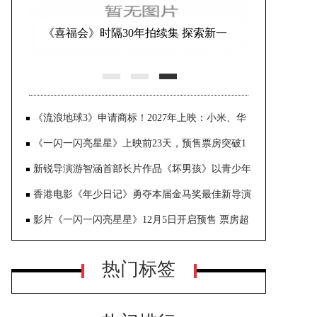
恐怖片《微笑》势头强劲 全球票房突
破1亿美元
《流浪地球3》申请商标！2027年上映：小米、华
为合作
《一闪一闪亮星星》上映前23天，预售票房突破1
亿元
新锐导演游智涵首部长片作品《坏男孩》以青少年
犯罪为题 四名情同家人的底层少年 做尽各种坏事
香港电影《年少日记》勇夺本届金马奖最佳新导演
奖和观众票选最佳影片奖
影片《一闪一闪亮星星》12月5日开启预售 票房超
7000万 成为中国影史国产片预售首日票房冠军
热门标签