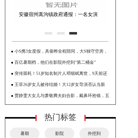
安徽宿州蒿沟镇政府通报：一名女演
员表演空中节目时意外坠亡
小S携3女度假，具俊晔全程陪同，大S独守空房，
葛斯齐爆出缘由
百亿暑期档，他们在影院外挖到“第二桶金”
突传噩耗！51岁知名制片人邓细斌离世，9天前还
在宣传《莲花楼》
王菲26岁女儿被传结婚！大12岁女导演否认当新
娘，两女曾合作多年
贾静雯大女儿与萧敬腾夫妇合影，戴鼻环抢镜，五
官越来越像亲爸
热门标签
暑期
影院
外挖到