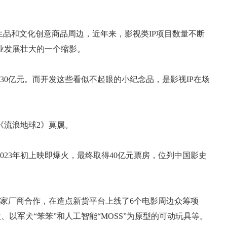
生品和文化创意商品周边，近年来，影视类IP项目数量不断
业发展壮大的一个缩影。
130亿元。而开发这些看似不起眼的小纪念品，是影视IP在场
《流浪地球2》莫属。
023年初上映即爆火，最终取得40亿元票房，位列中国影史
多家厂商合作，在造点新货平台上线了6个电影周边众筹项
、以军犬“笨笨”和人工智能“MOSS”为原型的可动玩具等。