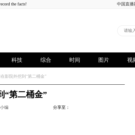
 the facts!
中国直播
科技
综合
时间
图片
视
在影院外挖到“第二桶金”
“第二桶金”
小编
分享至：