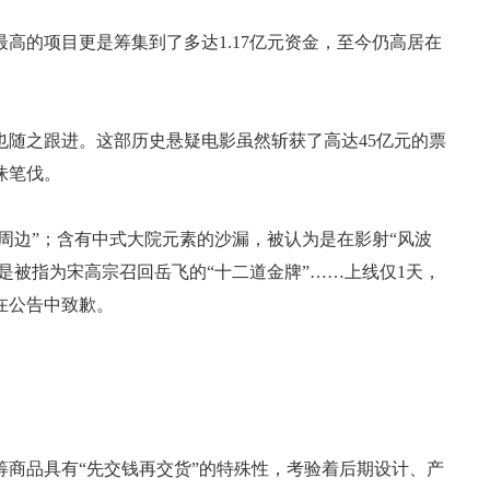
高的项目更是筹集到了多达1.17亿元资金，至今仍高居在
》也随之跟进。这部历史悬疑电影虽然斩获了高达45亿元的票
诛笔伐。
桧周边”；含有中式大院元素的沙漏，被认为是在影射“风波
更是被指为宋高宗召回岳飞的“十二道金牌”……上线仅1天，
在公告中致歉。
商品具有“先交钱再交货”的特殊性，考验着后期设计、产