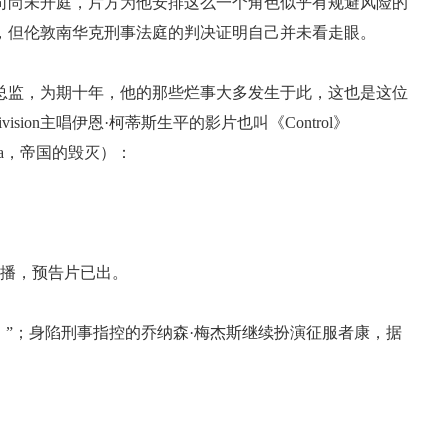
司尚未开庭，片方为他安排这么一个角色似乎有规避风险的
，但伦敦南华克刑事法庭的判决证明自己并未看走眼。
术总监，为期十年，他的那些烂事大多发生于此，这也是这位
sion主唱伊恩·柯蒂斯生平的影片也叫《Control》
Lara，帝国的毁灭）：
首播，预告片已出。
）”；身陷刑事指控的乔纳森·梅杰斯继续扮演征服者康，据