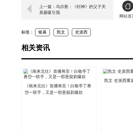
上一篇：乌尔善：《封神》的父子关
系最吸引我
网站首
标签：
银幕
凯文
史派西
相关资讯
凯文·史派西重
《南来北往》首播将至！白敬亭丁勇
岱一联手，又是一部悬疑剧爆款