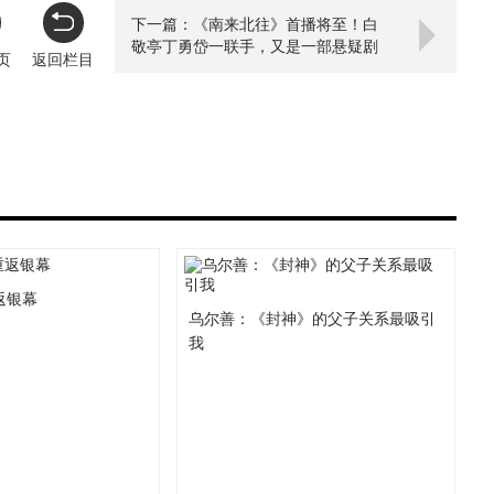
下一篇：《南来北往》首播将至！白
敬亭丁勇岱一联手，又是一部悬疑剧
页
返回栏目
爆款
返银幕
乌尔善：《封神》的父子关系最吸引
我