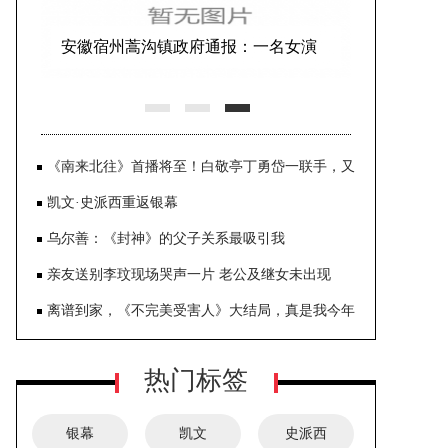
安徽宿州蒿沟镇政府通报：一名女演
员表演空中节目时意外坠亡
《南来北往》首播将至！白敬亭丁勇岱一联手，又
是一部悬疑剧爆款
凯文·史派西重返银幕
乌尔善：《封神》的父子关系最吸引我
亲友送别李玟现场哭声一片 老公及继女未出现
离谱到家，《不完美受害人》大结局，真是我今年
看过最无语的结局
热门标签
银幕
凯文
史派西