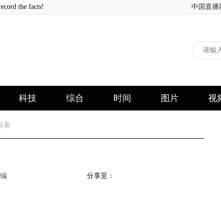
 the facts!
中国直播
科技
综合
时间
图片
视
银幕
编
分享至：