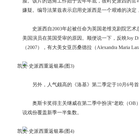
脸。该片的选角工作始于去年年底，彼时史派西的官
嫌疑。编导法莱兹表示启用史派西是一个艰难的决定
史派西自2003年起被任命为英国老维克剧院艺
美国演员在英国受审的原因。顺便说一下，反映Joy Divi
（2007），有大美女亚历桑德拉（Alexandra Maria 
另外，人气颇高的《洛基》第二季定于10月6号
奥斯卡奖得主关继威在第二季中扮演“老欧（OB
说戏份覆盖新季一半集数。