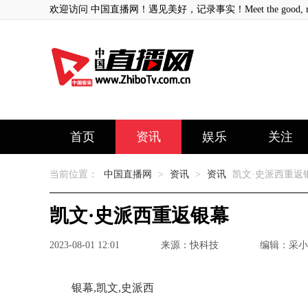
欢迎访问 中国直播网！遇见美好，记录事实！Meet the good, record
首页
资讯
娱乐
关注
当前位置：
中国直播网
>
资讯
>
资讯
凯文·史派西重返
凯文·史派西重返银幕
2023-08-01 12:01
来源：快科技
编辑：采小
银幕,凯文,史派西