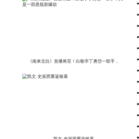
《南来北往》首播将至！白敬亭丁勇岱一联手，
又是一部悬疑剧爆款
凯文·史派西重返银幕