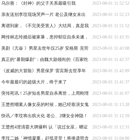
乌尔善：《封神》的父子关系最吸引我
2023-08-01 11:52:52
亲友送别李玟现场哭声一片 老公及继女未出
2023-08-01 11:52:23
现
离谱到家，《不完美受害人》大结局，真是我
2023-08-01 11:51:52
今年看过最无语的结局
网传林志玲婚后被家暴，患抑郁症自杀未遂，
2023-08-01 11:43:35
本人首次回应传闻
美剧《亢奋 》男星去世年仅25岁 安格斯·克劳
2023-08-01 11:43:08
德疑似死于服药过量
真正的“暑期爆剧”：由魏大勋领衔的《百家吃
2023-08-01 11:42:37
饭》
《皮威的大冒险》男星保罗·雷宾斯去世享年
2023-08-01 11:42:09
70岁
今年最最叼的超级大片，终于来了
2023-08-01 11:41:37
突传死讯！25岁知名男星自杀离世，上周刚埋
2023-08-01 11:41:07
葬父亲，生前露面曝光
王楚然嘲素人像女巫的时候，她已经靠演女鬼
2023-08-01 11:13:28
飞升了
快讯／李玟将出殡火化 老公、2继女全神隐！
2023-08-01 11:12:59
王楚然4澄清耍大牌爆料 认「说过女巫」晒证
2023-08-01 11:12:31
据：话题未涉及素人
李玟二姊「神情凝重」赶抵灵堂！将捧遗照含
2023-08-01 11:04:00