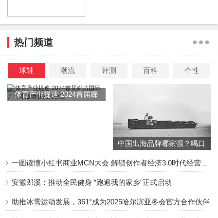
己是一个很容易开心的人，天生性格比较乐观，很多事都会
看得开。
热门频道
在TVB做了十五年，她自觉除了做演员外，好像什麽都不
懂，很想学其他东西，于是她决定投资生意，准备在尖沙嘴
球鞋
潮流
评测
百科
个性
某商场开餐厅做老闆娘，希望在40岁之前能够有所成就；
体育产业提速 2024首届廊
坊国际乒乓球邀请赛完美收
“我是一个很喜欢充实的人，不能停下来，如果得閒就好像被
官
咬一样，一定要找些事来做，无论是否与工作有关都要去
做，这十几年全部的时间都在拍剧，所以很想吸收更多新的
中国出海品牌哪家强？喝口
知识。
冬季的鸡汤告诉你……
一图读懂小红书商业MCN大会 解锁创作者经济3.0时代经营新增量
安徽郎溪：推动全民健身 “跑遍我的家乡”正式启动
而今次因为机缘巧合下与集团合作开餐厅，主打是甜品，因
助推冰雪运动发展，361°成为2025哈尔滨亚冬会官方合作伙伴
为我本身很喜欢吃甜品及蛋糕，于是就决定去做，所有事感
觉来得刚刚好，好像上天自有安排，自然舒服地一步一步走