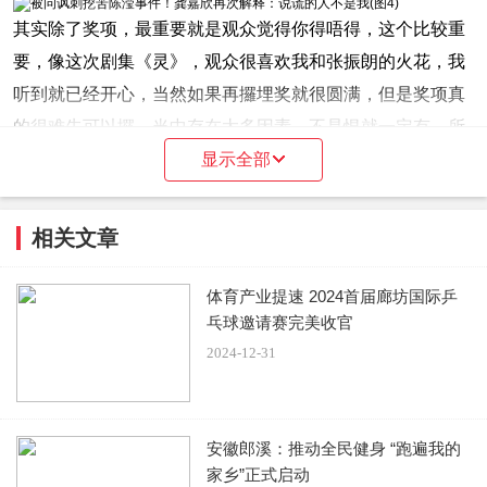
其实除了奖项，最重要就是观众觉得你得唔得，这个比较重
要，像这次剧集《灵》，观众很喜欢我和张振朗的火花，我
听到就已经开心，当然如果再攞埋奖就很圆满，但是奖项真
的很难先可以攞，当中存在太多因素，不是恨就一定有，所
以这刻我会更著重别人认唔认同我；
显示全部
可能我很早入行，不知不觉已经十五年了！当中演过不同类
相关文章
型的角色，最开心就是我可以样样都试过，很多观众会留言
体育产业提速 2024首届廊坊国际乒
给我，觉得我有什麽不同、讚我有进步，我反而会很开心，
乓球邀请赛完美收官
所以我觉得很幸运，身边有很多人疼锡及帮助我。”
2024-12-31
提到视后，龚嘉欣曾因“角逐视后”惹了负面新闻；去年尾她
出席活动时，被问到TVB近年有许多新一辈花旦，竞争激
安徽郎溪：推动全民健身 “跑遍我的
烈。
家乡”正式启动