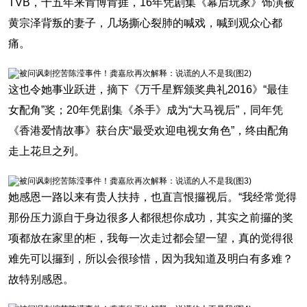
TVB，十五年来肯博肯捱，16年凭剧集《幕后玩家》饰演被
黄宗泽背叛的妻子，几场撕心裂肺的喊戏，喊到观众心都
痛。
这也令她事业跃进，摘下《万千星辉颁奖典礼2016》“最佳
女配角”奖；20年凭剧集《杀手》成为“大马视后”，同年凭
《香港爱情故事》获台庆“最受欢迎电视女角色”，终由配角
走上花旦之列。
她感恩一路以来有贵人扶持，也直言恨攞视后。“我经常觉得
那份压力源自于身边很多人都很想你成功，其实之前攞的奖
项都放在家里的柜，我每一次走过都会望一望，真的觉得很
难先可以攞到，所以会很珍惜，因为我知道及明白有多难？
故特别感恩。