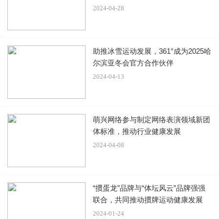
2024-04-28
提到陈滢等花旦崛起时，她答了自己由小薯仔做起，慢慢一
步一步捱上来，又说自己跟陈滢同年，但自己资历较深，被
助推冰雪运动发展，361°成为2025哈
指句句有骨串爆在《美丽战场》首次担正女主角及入围角逐
尔滨亚冬会官方合作伙伴
视后的陈滢。
2024-04-13
她无奈说：“现在很多事情不需要一个根据，只要一个人想创
造一个故事，那个故事就不知道为什麽会成为真，当然我看
萌兴网络参与制定网络表演领域新团
了这些新闻后会觉得哗一声！为什麽会这样？为什麽可以将
体标准，推动行业健康发展
一些完全没有发生过的事情，编成一个疑幻似真的故事？我
2024-04-08
当然会不开心，但不开心过后，我觉得只要问心无愧。
“掼蛋龙”品牌与“体坛风云”品牌强强
反正老作的人又不是我，说谎的人又不是我，我为什麽要因
联合，共同推动掼牌运动健康发展
为这些事情而不开心，更何况做错事的人更不是我！”她说自
2024-01-24