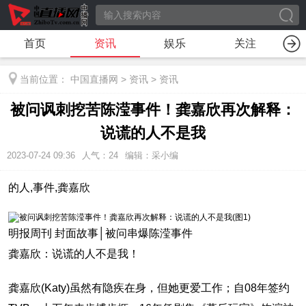
首页
资讯
娱乐
关注
当前位置：
中国直播网
>
资讯
>
资讯
被问讽刺挖苦陈滢事件！龚嘉欣再次解释：
说谎的人不是我
2023-07-24 09:36
人气：
24
编辑：采小编
的人,事件,龚嘉欣
明报周刊 封面故事│被问串爆陈滢事件
龚嘉欣：说谎的人不是我！
龚嘉欣(Katy)虽然有隐疾在身，但她更爱工作；自08年签约