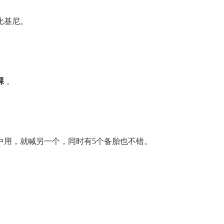
比基尼。
裸
，
中用，就喊另一个，同时有5个备胎也不错。