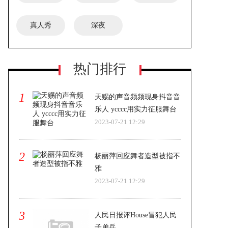
真人秀
深夜
热门排行
1
天赐的声音频频现身抖音音
乐人 ycccc用实力征服舞台
2023-07-21 12:29
2
杨丽萍回应舞者造型被指不
雅
2023-07-21 12:29
3
人民日报评House冒犯人民
子弟兵