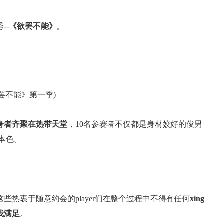
--
《欲罢不能》
。
罢不能》第一季)
身者齐聚在热带天堂
，10名参赛者不仅都是身材姣好的俊男
本色。
些热衷于随意约会的player们在整个过程中不得有任何
xing
我满足
。