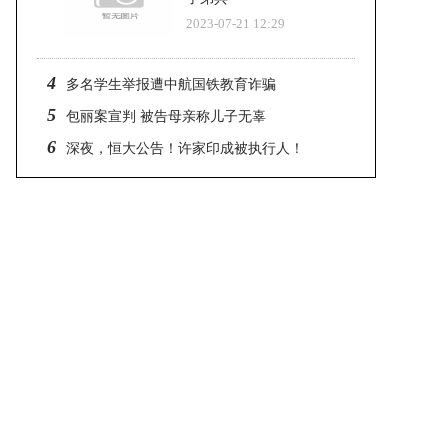
2023-07-21 12:29
4
多名学生举报遭中航国铁教育诈骗
5
包丽案宣判 被告母亲称儿子无辜
6
深夜，恒大公告！许家印成被执行人！