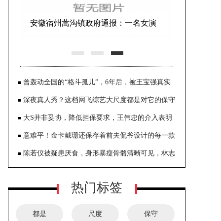
安徽宿州蒿沟镇政府通报：一名女演
员表演空中节目时意外坠亡
曾轰动全国的“格斗孤儿”，6年后，被王宝强真实
还原拍成电影
深夜真人秀？这档网飞综艺大尺度都是对它的保守
形容
大S并非妥协，降低担保要求，王伟忠的介入表明
大S揣着明白装糊涂
意难平！金卡戴珊还保存着前夫侃爷设计的每一款
Yeezy服饰系列！
陈若仪被疑患厌食，身形暴瘦骨骼清晰可见，林志
颖频繁捞金不顾家
热门标签
都是
尺度
保守