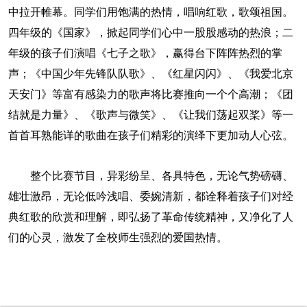
中拉开帷幕。同学们用饱满的热情，唱响红歌，歌颂祖国。
四年级的《国家》，掀起同学们心中一股股感动的热浪；二
年级的孩子们演唱《七子之歌》，赢得台下阵阵热烈的掌
声；《中国少年先锋队队歌》、《红星闪闪》、《我爱北京
天安门》等富有感染力的歌声将比赛推向一个个高潮；《团
结就是力量》、《歌声与微笑》、《让我们荡起双桨》等一
首首耳熟能详的歌曲在孩子们精彩的演绎下更加动人心弦。
整个比赛节目，异彩纷呈、各具特色，无论气势磅礴、
雄壮激昂，无论低吟浅唱、委婉清新，都诠释着孩子们对经
典红歌的欣赏和理解，即弘扬了革命传统精神，又净化了人
们的心灵，激发了全校师生强烈的爱国热情。