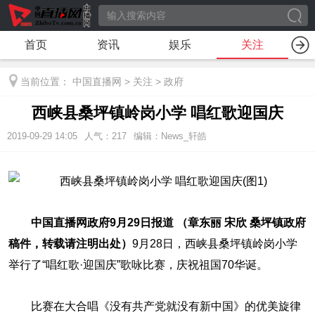
首页
资讯
娱乐
关注
当前位置：
中国直播网
>
关注
>
政府
西峡县桑坪镇岭岗小学 唱红歌迎国庆
2019-09-29 14:05
人气：
217
编辑：News_轩皓
中国直播网政府9月29日报道 （章东丽
宋欣
桑坪镇政府
稿件，转载请注明出处）
9月28日，西峡县桑坪镇岭岗小学
举行了“唱红歌·迎国庆”歌咏比赛，庆祝祖国70华诞。
比赛在大合唱《没有共产党就没有新中国》的优美旋律