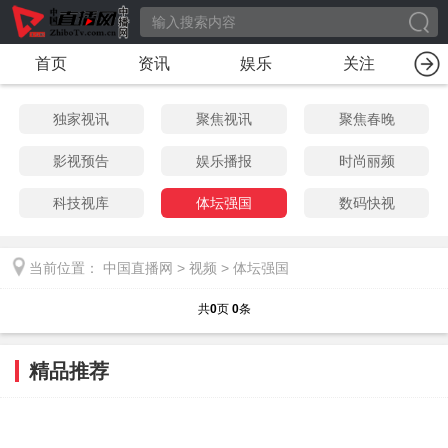
首页
资讯
娱乐
关注
独家视讯
聚焦视讯
聚焦春晚
影视预告
娱乐播报
时尚丽频
科技视库
体坛强国
数码快视
当前位置：
中国直播网
>
视频
>
体坛强国
共
0
页
0
条
精品推荐