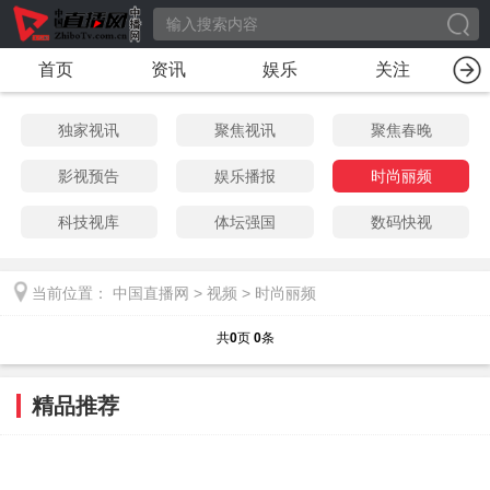
首页
资讯
娱乐
关注
独家视讯
聚焦视讯
聚焦春晚
影视预告
娱乐播报
时尚丽频
科技视库
体坛强国
数码快视
当前位置：
中国直播网
>
视频
>
时尚丽频
共
0
页
0
条
精品推荐