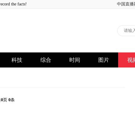
 the facts!
中国直播
科技
综合
时间
图片
视
共
0
页
0
条