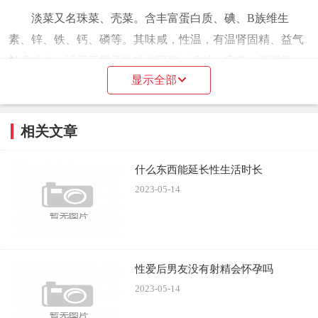
淡菜又名珠菜、壳菜。含丰富蛋白质、碘、B族维生
素、锌、铁、钙、磷等。其味咸，性温，有温肾固精、益气
补虚功效。适用于男子性功能障碍、遗精、房劳、消渴等
显示全部
症。男子常食可强壮身体增强性功能。
2 ：牡蛎
相关文章
牡蛎又称蛎蛤、蚝子。含有丰富的锌元素及铁、磷、
钙、优质蛋白质、糖类等多种维生素。其味咸，性微寒，有
什么东西能延长性生活时长
滋阴潜阳、补肾涩精功效。男子常食牡蛎可提高性功能及精
2023-05-14
子的质量。对男子遗精、虚劳乏损、肾虚等有较好的效果。
3 ：韭菜
性爱后男友没有射精会怀孕吗
韭菜不仅质嫩味鲜，营养也很丰富，韭菜除含有较多的
2023-05-14
纤维素，能增加胃肠蠕动，对习惯性便秘有益和对预防肠癌
有重要意义外，它还含有挥发油及含硫化合物，具有促进食