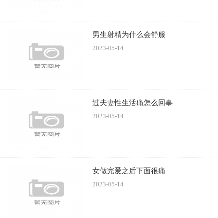
欲、杀菌和降低血脂的作用。因此，对高血脂、冠心病病人
有益。韭菜还是一味传统的中药，韭菜补肝及命门，治小便
男生射精为什么会舒服
频数、遗尿等。韭菜因温补肝肾，助阳固精作用突出，所以
2023-05-14
在药典上有“起阳草”之名。韭菜籽为激性剂，有固精、助
阳、补肾、治带、暖腰膝等作用，适用于遗精、多尿等疾
患。用韭菜籽研粉，每天早晚各服15克，开水送服，对治疗
阳伟有效。用韭菜根、煎汁内服，可治盗汗、自汗。
过夫妻性生活痛怎么回事
2023-05-14
4 ：羊肾
羊肾又名羊腰子。含有丰富的蛋白质、脂肪、维生素
A、维生素E、维生素 C、钙、铁、磷等。其味甘，性温。有
女做完爱之后下面很痛
生精益血、壮阳补肾功效，适用于肾虚者食用。
2023-05-14
5：枸杞子
枸杞子又名枸杞。枸杞子味甘，性平，入肝、肾、肺