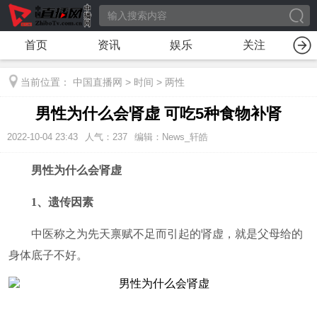
首页
资讯
娱乐
关注
当前位置：
中国直播网
>
时间
>
两性
男性为什么会肾虚 可吃5种食物补肾
2022-10-04 23:43
人气：
237
编辑：News_轩皓
男性为什么会肾虚
1、遗传因素
中医称之为先天禀赋不足而引起的肾虚，就是父母给的
身体底子不好。