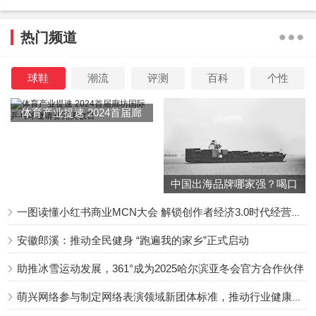
经，有滋补肝肾、益精明目、和血润燥、泽肤悦颜，培元乌
热门频道
发等功效，是提高男女性功能的健康良药。可用于治疗肝肾
阴虚、头晕目眩、视物昏花、遗精、面色暗黄、须发枯黄、
球鞋
潮流
评测
百科
个性
腰膝酸软、阴虚劳嗽、老人消渴等症。枸杞子有增强机体免
疫功能、增强机体抵抗力、促进细胞新生、降低血中胆固醇
体育产业提速 2024首届廊
含量、抗动脉粥样硬化、改善皮肤弹性、抗脏器及皮肤衰老
坊国际乒乓球邀请赛完美收
等作用。常服枸杞子，可延缓衰老、美肤益颜及提高性功
官
能。枸杞子有兴奋性神经作用，性欲亢进者不宜服用。
中国出海品牌哪家强？喝口
冬季的鸡汤告诉你……
一图读懂小红书商业MCN大会 解锁创作者经济3.0时代经营新增量
安徽郎溪：推动全民健身 “跑遍我的家乡”正式启动
助推冰雪运动发展，361°成为2025哈尔滨亚冬会官方合作伙伴
萌兴网络参与制定网络表演领域新团体标准，推动行业健康发展